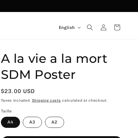
Language
Connexion
Basket
English
A la vie a la mort
SDM Poster
Usual
$23.00 USD
price
Taxes included.
Shipping costs
calculated at checkout.
Taille
A4
A3
A2