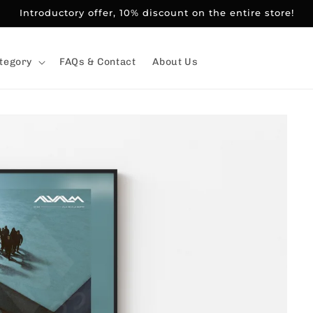
Introductory offer, 10% discount on the entire store!
tegory
FAQs & Contact
About Us