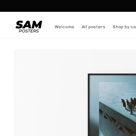
and
skip to
content
Welcome
All posters
Shop by ca
Skip to
product
information