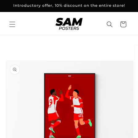
and
Introductory offer, 10% discount on the entire store!
skip to
content
Basket
Skip to
product
information