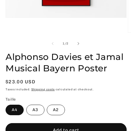
Open
media
1
in
O
modal
m
2
of
1
/
2
in
m
Alphonso Davies et Jamal
Musical Bayern Poster
Usual
$23.00 USD
price
Taxes included.
Shipping costs
calculated at checkout.
Taille
A4
A3
A2
Add to cart