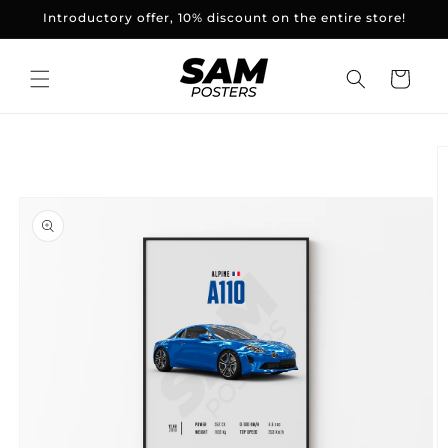
and
Introductory offer, 10% discount on the entire store!
skip to
content
Basket
Skip to
product
information