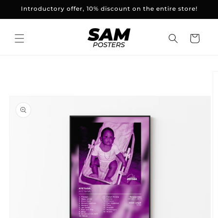
and
Introductory offer, 10% discount on the entire store!
skip to
content
Basket
Skip to
product
information