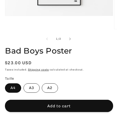
Open
media
1
in
O
modal
m
2
of
1
/
2
in
m
Bad Boys Poster
Usual
$23.00 USD
price
Taxes included.
Shipping costs
calculated at checkout.
Taille
A4
A3
A2
Add to cart