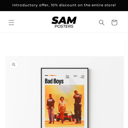
and
Introductory offer, 10% discount on the entire store!
skip to
content
Basket
Skip to
product
information