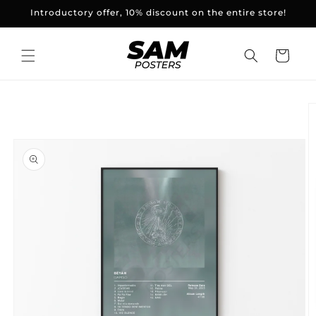
and
Introductory offer, 10% discount on the entire store!
skip to
content
Basket
Skip to
product
information