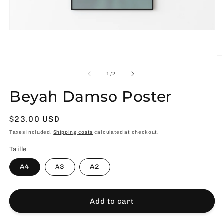
Open
media
1
in
O
modal
m
2
of
1
/
2
in
m
Beyah Damso Poster
Usual
$23.00 USD
price
Taxes included.
Shipping costs
calculated at checkout.
Taille
A4
A3
A2
Add to cart