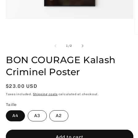
Open
media
1
in
O
modal
m
2
of
1
/
2
in
m
BON COURAGE Kalash
Criminel Poster
Usual
$23.00 USD
price
Taxes included.
Shipping costs
calculated at checkout.
Taille
A4
A3
A2
Add to cart