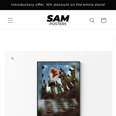
and
Introductory offer, 10% discount on the entire store!
skip to
content
Basket
Skip to
product
information