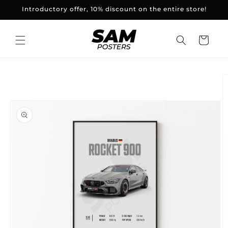
and
Introductory offer, 10% discount on the entire store!
skip to
content
Basket
Skip to
product
information