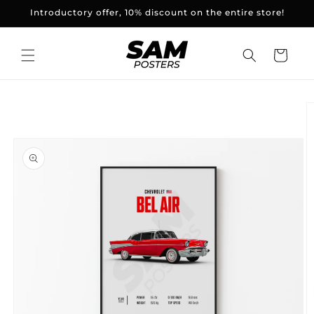
and
Introductory offer, 10% discount on the entire store!
skip to
content
Basket
Skip to
product
information