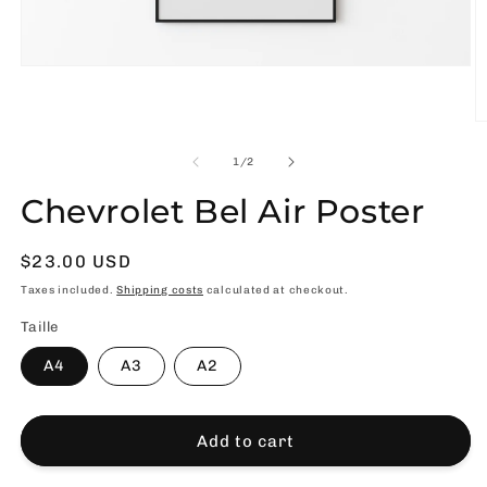
Open
media
1
in
O
modal
m
2
of
1
/
2
in
m
Chevrolet Bel Air Poster
Usual
$23.00 USD
price
Taxes included.
Shipping costs
calculated at checkout.
Taille
A4
A3
A2
Add to cart