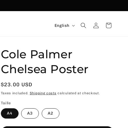
Language
Connexion
Basket
English
Cole Palmer
Chelsea Poster
Usual
$23.00 USD
price
Taxes included.
Shipping costs
calculated at checkout.
Taille
A4
A3
A2