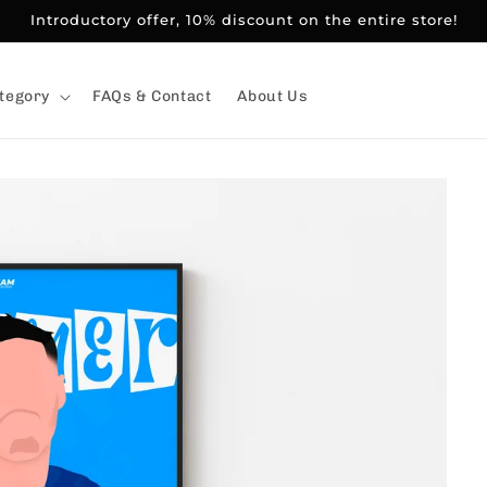
Introductory offer, 10% discount on the entire store!
tegory
FAQs & Contact
About Us