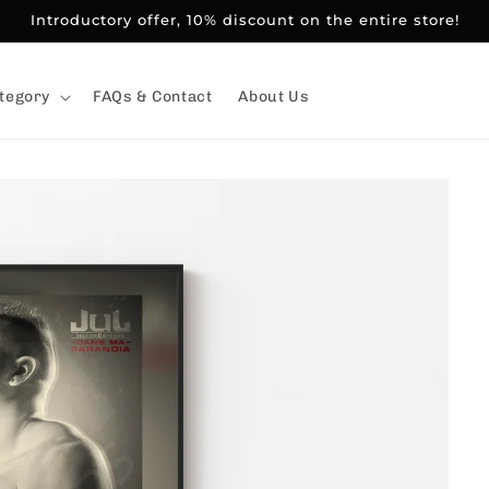
Introductory offer, 10% discount on the entire store!
tegory
FAQs & Contact
About Us