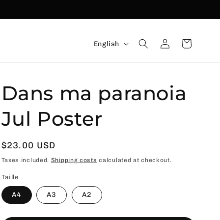
Language
Connexion
Basket
English
Dans ma paranoia
Jul Poster
Usual
$23.00 USD
price
Taxes included.
Shipping costs
calculated at checkout.
Taille
A4
A3
A2