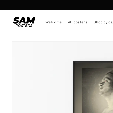
and
skip to
content
Welcome
All posters
Shop by ca
Skip to
product
information