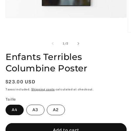
Open
media
1
in
O
modal
m
2
of
1
/
2
in
m
Enfants Terribles
Columbine Poster
Usual
$23.00 USD
price
Taxes included.
Shipping costs
calculated at checkout.
Taille
A4
A3
A2
Add to cart