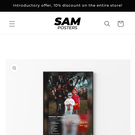
and
Introductory offer, 10% discount on the entire store!
skip to
content
Basket
Skip to
product
information