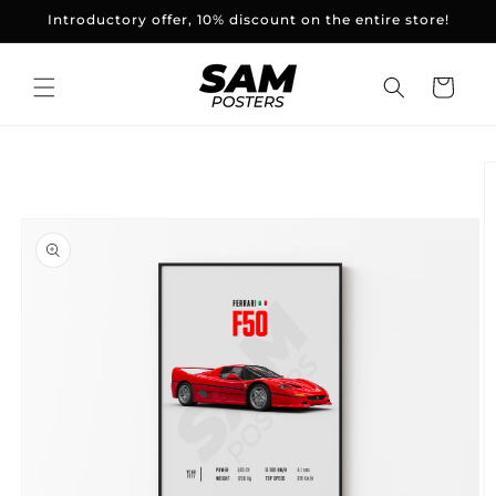
and
Introductory offer, 10% discount on the entire store!
skip to
content
Basket
Skip to
product
information