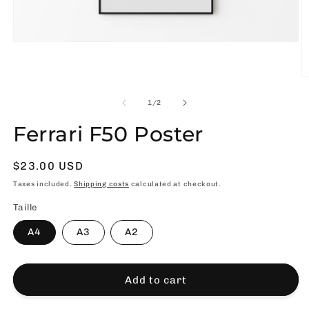
Open
media
1
in
O
modal
m
2
of
1
/
2
in
m
Ferrari F50 Poster
Usual
$23.00 USD
price
Taxes included.
Shipping costs
calculated at checkout.
Taille
A4
A3
A2
Add to cart