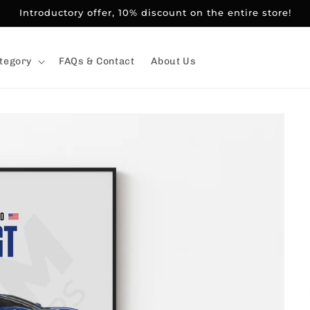
Introductory offer, 10% discount on the entire store!
tegory
FAQs & Contact
About Us