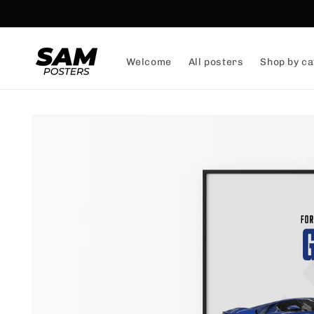
and
skip to
content
Welcome
All posters
Shop by ca
Skip to
product
information