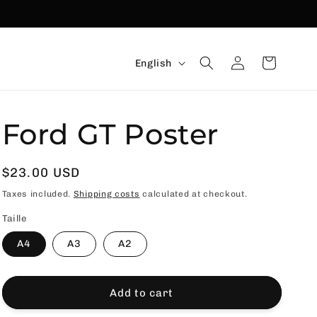
Language
Connexion
Basket
English
Ford GT Poster
Usual
$23.00 USD
price
Taxes included.
Shipping costs
calculated at checkout.
Taille
A4
A3
A2
Add to cart