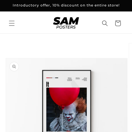
and
Introductory offer, 10% discount on the entire store!
skip to
content
Basket
Skip to
product
information