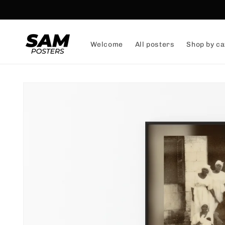
and
skip to
content
Welcome
All posters
Shop by ca
Skip to
product
information