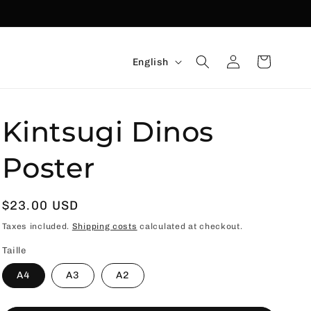
Language
Connexion
Basket
English
Kintsugi Dinos
Poster
Usual
$23.00 USD
price
Taxes included.
Shipping costs
calculated at checkout.
Taille
A4
A3
A2