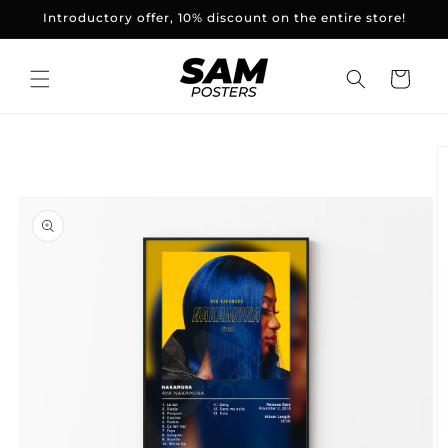
and
Introductory offer, 10% discount on the entire store!
skip to
content
Basket
Skip to
product
information