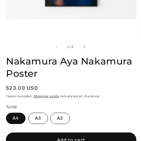
Open
media
1
in
O
modal
m
2
of
1
/
2
in
m
Nakamura Aya Nakamura
Poster
Usual
$23.00 USD
price
Taxes included.
Shipping costs
calculated at checkout.
Taille
A4
A3
A2
Add to cart