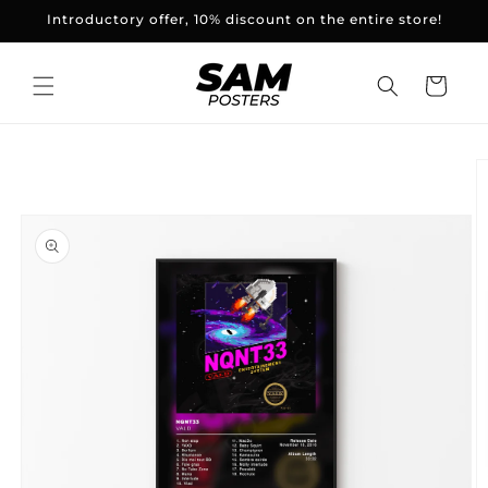
and
Introductory offer, 10% discount on the entire store!
skip to
content
Basket
Skip to
product
information