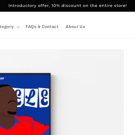
Introductory offer, 10% discount on the entire store!
tegory
FAQs & Contact
About Us