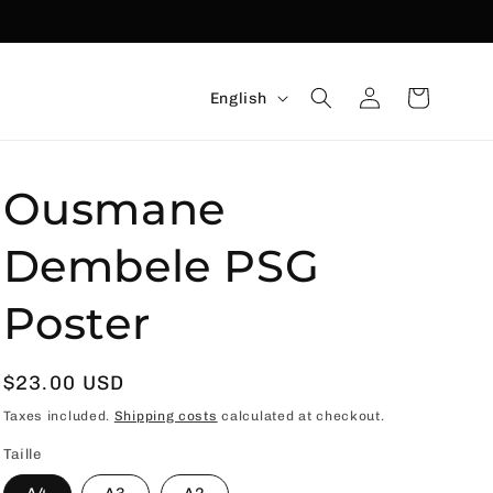
Language
Connexion
Basket
English
Ousmane
Dembele PSG
Poster
Usual
$23.00 USD
price
Taxes included.
Shipping costs
calculated at checkout.
Taille