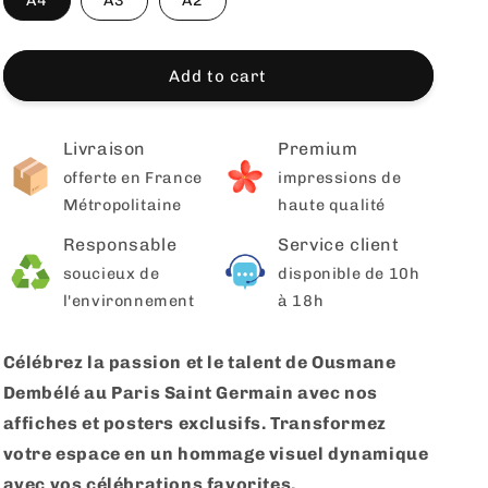
A4
A3
A2
Add to cart
Livraison
Premium
offerte en France
impressions de
Métropolitaine
haute qualité
Responsable
Service client
soucieux de
disponible de 10h
l'environnement
à 18h
Célébrez la passion et le talent de Ousmane
Dembélé au Paris Saint Germain avec nos
affiches et posters exclusifs. Transformez
votre espace en un hommage visuel dynamique
avec vos célébrations favorites.