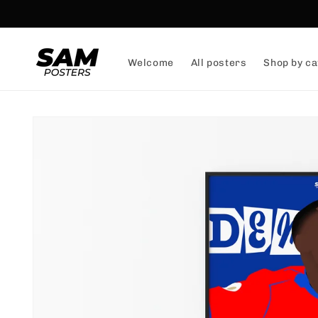
and
skip to
content
Welcome
All posters
Shop by ca
Skip to
product
information