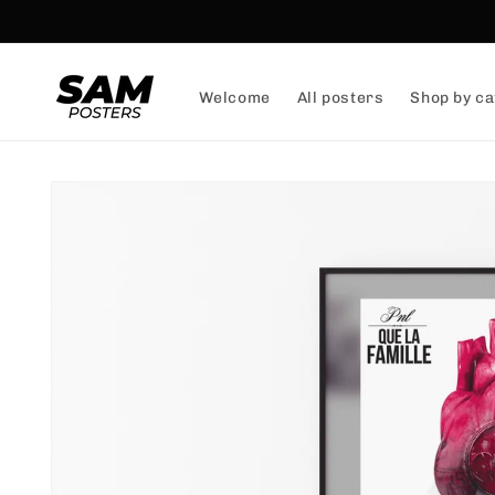
and
skip to
content
Welcome
All posters
Shop by ca
Skip to
product
information