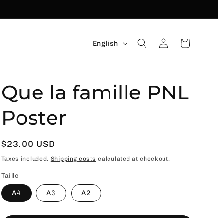
Language
Connexion
Basket
English
Que la famille PNL
Poster
Usual
$23.00 USD
price
Taxes included.
Shipping costs
calculated at checkout.
Taille
A4
A3
A2