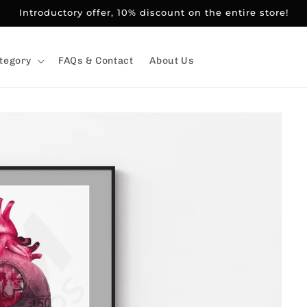
Introductory offer, 10% discount on the entire store!
tegory
FAQs & Contact
About Us