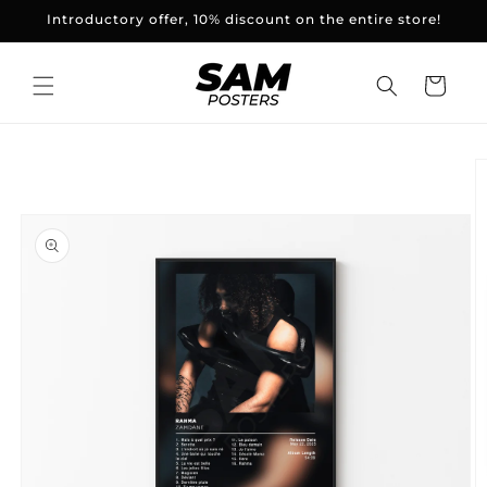
and
Introductory offer, 10% discount on the entire store!
skip to
content
Basket
Skip to
product
information