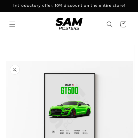
and
Introductory offer, 10% discount on the entire store!
skip to
content
Basket
Skip to
product
information