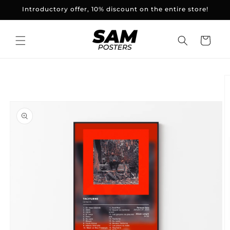
and
Introductory offer, 10% discount on the entire store!
skip to
content
Basket
Skip to
product
information