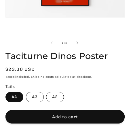
Open
media
1
in
O
modal
m
2
of
1
/
2
in
m
Taciturne Dinos Poster
Usual
$23.00 USD
price
Taxes included.
Shipping costs
calculated at checkout.
Taille
A4
A3
A2
Add to cart