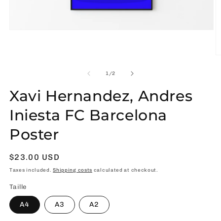
Open
media
1
in
O
modal
m
2
of
1
/
2
in
m
Xavi Hernandez, Andres
Iniesta FC Barcelona
Poster
Usual
$23.00 USD
price
Taxes included.
Shipping costs
calculated at checkout.
Taille
A4
A3
A2