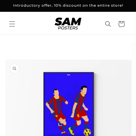
and
Introductory offer, 10% discount on the entire store!
skip to
content
Basket
Skip to
product
information