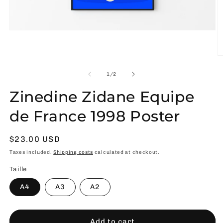
Open
media
1
in
O
modal
m
2
of
1
/
2
in
m
Zinedine Zidane Equipe
de France 1998 Poster
Usual
$23.00 USD
price
Taxes included.
Shipping costs
calculated at checkout.
Taille
A4
A3
A2
Add to cart