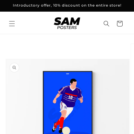
and
Introductory offer, 10% discount on the entire store!
skip to
content
Basket
Skip to
product
information